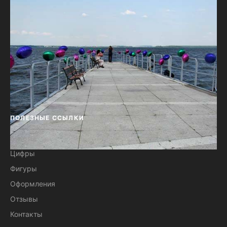
ПОЛЕЗНЫЕ ССЫЛКИ
Букеты
Цифры
Украшение воздушными шарами
Фигуры
пристани
Оформления
Отзывы
Контакты