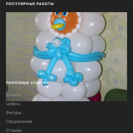
ПОПУЛЯРНЫЕ РАБОТЫ
ПОЛЕЗНЫЕ ССЫЛКИ
Букеты
Цифры
Композиция из воздушных шаров
Фигуры
baby boy №06
Оформления
Отзывы