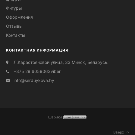
Букет 25 цветочков №15
Фигуры
Оформления
Отзывы
Контакты
КОНТАКТНАЯ ИНФОРМАЦИЯ
Л.Карастояновой улица, 33 Минск, Беларусь.
+375 29 6059063
viber
info@serduуkova.by
Шарики
Вверх