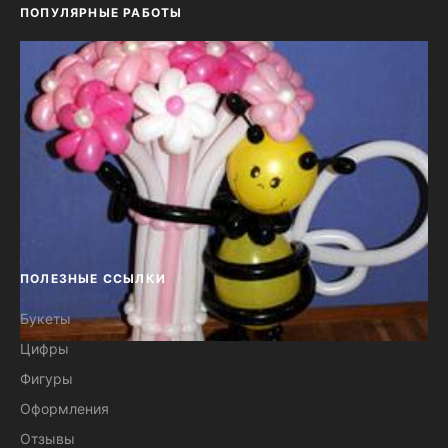
ПОПУЛЯРНЫЕ РАБОТЫ
ПОЛЕЗНЫЕ ССЫЛКИ
Букеты
Цифры
Букет из воздушных шаров 15
Фигуры
ромашек с пчелой №58
Оформления
Отзывы