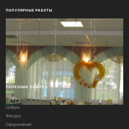
ПОПУЛЯРНЫЕ РАБОТЫ
ПОЛЕЗНЫЕ ССЫЛКИ
Букеты
Цифры
Оформление шарами свадеб №13
Фигуры
Оформления