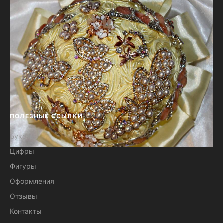
ПОЛЕЗНЫЕ ССЫЛКИ
Букеты
Цифры
Букет из брошей - Элегантность
Фигуры
Оформления
Отзывы
Контакты