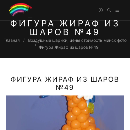
ФИГУРА ЖИРАФ ИЗ
ШАРОВ №49
Главная
Воздушные шарики, цены стоимость минск фото
Фигура Жираф из шаров №49
ФИГУРА ЖИРАФ ИЗ ШАРОВ
№49