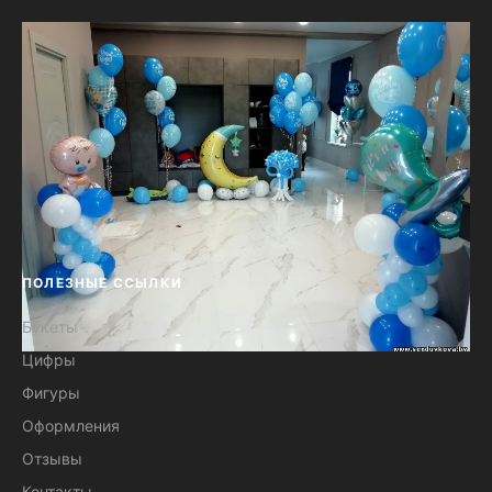
ПОЛЕЗНЫЕ ССЫЛКИ
Букеты
Цифры
Шарики для встречи из роддома
Фигуры
Оформления
Отзывы
Контакты