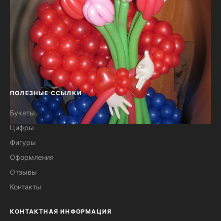
ПОЛЕЗНЫЕ ССЫЛКИ
Букеты
Цифры
Фигура Человек с букетом из
Фигуры
шаров №32
Оформления
Отзывы
Контакты
КОНТАКТНАЯ ИНФОРМАЦИЯ