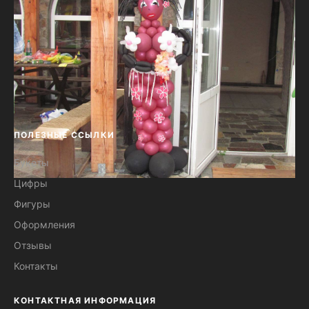
ПОЛЕЗНЫЕ ССЫЛКИ
Букеты
Цифры
Фигура Африканская красотка из
Фигуры
шаров №33
Оформления
Отзывы
Контакты
КОНТАКТНАЯ ИНФОРМАЦИЯ