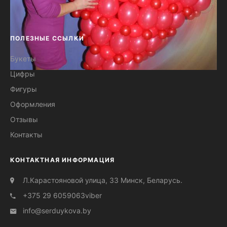
ПОЛЕЗНЫЕ ССЫЛКИ
Букеты
Цифры
3-D сердце (объёмное) из
Фигуры
воздушных шаров №04
Оформления
Отзывы
Контакты
КОНТАКТНАЯ ИНФОРМАЦИЯ
Л.Карастояновой улица, 33 Минск, Беларусь.
+375 29 6059063
viber
info@serduуkova.by