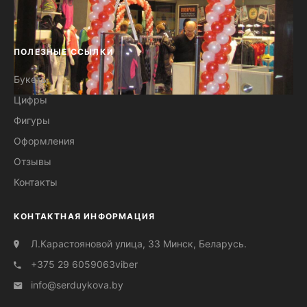
ПОЛЕЗНЫЕ ССЫЛКИ
Букеты
Цифры
Арки из шариков
Фигуры
Оформления
Отзывы
Контакты
КОНТАКТНАЯ ИНФОРМАЦИЯ
Л.Карастояновой улица, 33 Минск, Беларусь.
+375 29 6059063
viber
info@serduуkova.by