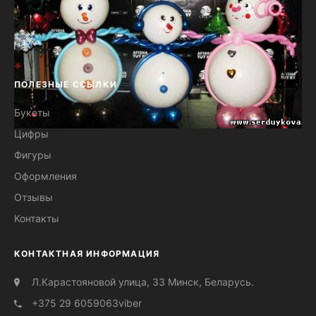
ПОЛЕЗНЫЕ ССЫЛКИ
Букеты
Цифры
Украшение шарами "КОСМО"
Фигуры
Оформления
Отзывы
Контакты
КОНТАКТНАЯ ИНФОРМАЦИЯ
Л.Карастояновой улица, 33 Минск, Беларусь.
+375 29 6059063
viber