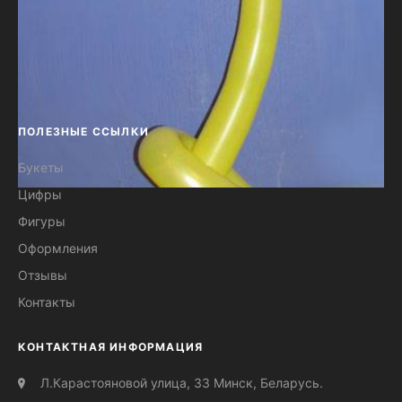
ПОЛЕЗНЫЕ ССЫЛКИ
Букеты
Цифры
ПОДАРОК из воздушных шаров
Фигуры
Сабля №20
Оформления
Отзывы
Контакты
КОНТАКТНАЯ ИНФОРМАЦИЯ
Л.Карастояновой улица, 33 Минск, Беларусь.