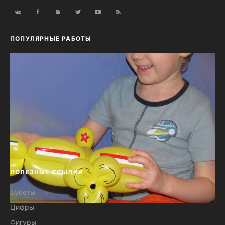
ПОПУЛЯРНЫЕ РАБОТЫ
ПОЛЕЗНЫЕ ССЫЛКИ
Букеты
Цифры
Композиция из воздушных шаров
Фигуры
Техника №18