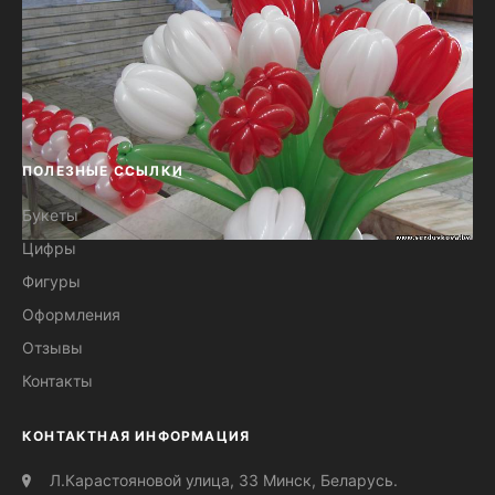
ПОЛЕЗНЫЕ ССЫЛКИ
Букеты
Цифры
Оформление праздника
Фигуры
воздушными шарами в БГМУ
Оформления
Отзывы
Контакты
КОНТАКТНАЯ ИНФОРМАЦИЯ
Л.Карастояновой улица, 33 Минск, Беларусь.