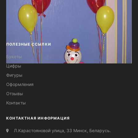
ПОЛЕЗНЫЕ ССЫЛКИ
Букеты
Цифры
Детский праздник
Фигуры
Оформления
Отзывы
Контакты
КОНТАКТНАЯ ИНФОРМАЦИЯ
Л.Карастояновой улица, 33 Минск, Беларусь.