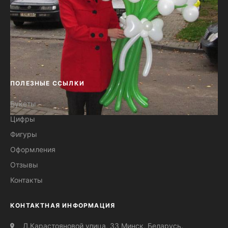
ПОЛЕЗНЫЕ ССЫЛКИ
Букеты
Цифры
Букет из воздушных шаров 15
Фигуры
цветов №40
Оформления
Отзывы
Контакты
КОНТАКТНАЯ ИНФОРМАЦИЯ
Л.Карастояновой улица, 33 Минск, Беларусь.