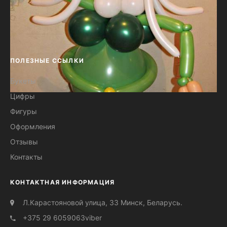
ПОЛЕЗНЫЕ ССЫЛКИ
Букеты
Цифры
Девушка солдатка из шаров №129
Фигуры
Оформления
Отзывы
Контакты
КОНТАКТНАЯ ИНФОРМАЦИЯ
Л.Карастояновой улица, 33 Минск, Беларусь.
+375 29 6059063
viber