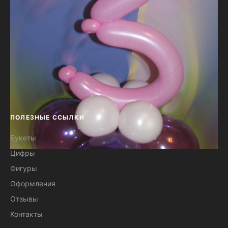
ПОЛЕЗНЫЕ ССЫЛКИ
Букеты
Цифры
Цифра три из воздушных шаров
Фигуры
(настольная) №34
Оформления
Отзывы
Контакты