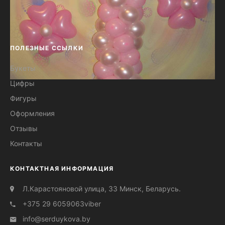
ПОЛЕЗНЫЕ ССЫЛКИ
Букеты
Цифры
Цифра один с цветочками из
Фигуры
шаров №37
Оформления
Отзывы
Контакты
КОНТАКТНАЯ ИНФОРМАЦИЯ
Л.Карастояновой улица, 33 Минск, Беларусь.
+375 29 6059063
viber
info@serduуkova.by