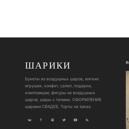
ШАРИКИ
П
Букеты из воздушных шаров, мягких
игрушек, конфет, салют, подарки,
композиции, фигуры из воздушных
шаров, шары с гелием. ОФОРМЛЕНИЕ
шарами СВАДЕБ. Торты на заказ.