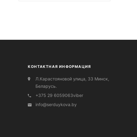
КОНТАКТНАЯ ИНФОРМАЦИЯ
Л.Карастояновой улица, 33 Минск,
Беларусь.
+375 29 6059063
viber
info@serduуkova.by