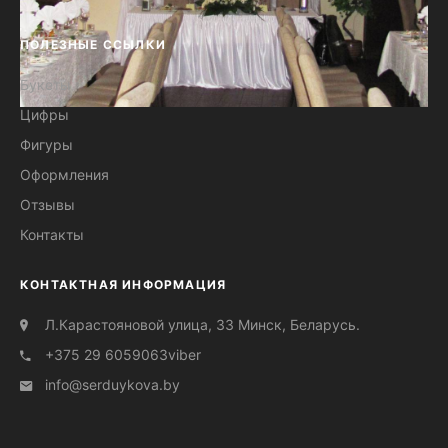
ПОЛЕЗНЫЕ ССЫЛКИ
Букеты
Цифры
Оформление шарами свадеб №20
Фигуры
Оформления
Отзывы
Контакты
КОНТАКТНАЯ ИНФОРМАЦИЯ
Л.Карастояновой улица, 33 Минск, Беларусь.
+375 29 6059063
viber
info@serduуkova.by