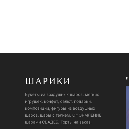
ШАРИКИ
П
Букеты из воздушных шаров, мягких
игрушек, конфет, салют, подарки,
композиции, фигуры из воздушных
шаров, шары с гелием. ОФОРМЛЕНИЕ
шарами СВАДЕБ. Торты на заказ.