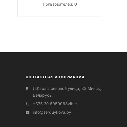
Пользователей:
0
КОНТАКТНАЯ ИНФОРМАЦИЯ
Л.Карастояновой улица, 33 Минск,
Беларусь.
+375 29 6059063
viber
info@serduуkova.by