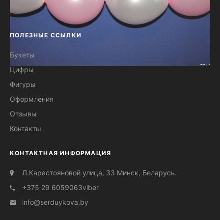
ПОЛЕЗНЫЕ ССЫЛКИ
Букеты
Цифры
Бусы из линков - шарик к шарику
Фигуры
Оформления
Отзывы
Контакты
КОНТАКТНАЯ ИНФОРМАЦИЯ
Л.Карастояновой улица, 33 Минск, Беларусь.
+375 29 6059063
viber
info@serduуkova.by