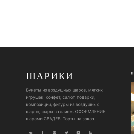
ШАРИКИ
П
Букеты из воздушных шаров, мягких
игрушек, конфет, салют, подарки,
композиции, фигуры из воздушных
шаров, шары с гелием. ОФОРМЛЕНИЕ
шарами СВАДЕБ. Торты на заказ.