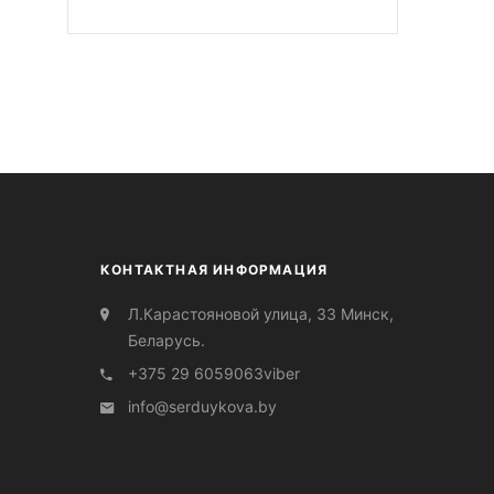
КОНТАКТНАЯ ИНФОРМАЦИЯ
Л.Карастояновой улица, 33 Минск,
Беларусь.
+375 29 6059063
viber
info@serduуkova.by